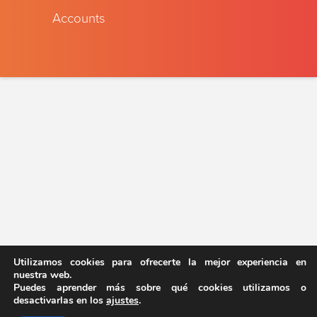
Accounts
Content
*
Place
*
Begin date
*
End date
*
Utilizamos cookies para ofrecerte la mejor experiencia en
nuestra web.
Puedes aprender más sobre qué cookies utilizamos o
SEND
desactivarlas en los
ajustes
.