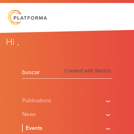
Hi
,
Created with Sketch.
Publications
* = Required field
News
Title
*
Events