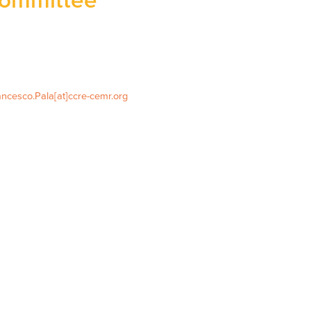
ommittee
ancesco.Pala[at]ccre-cemr.org