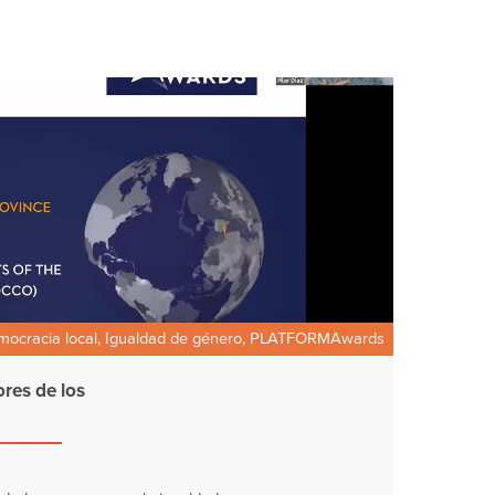
mocracia local, Igualdad de género, PLATFORMAwards
ores de los