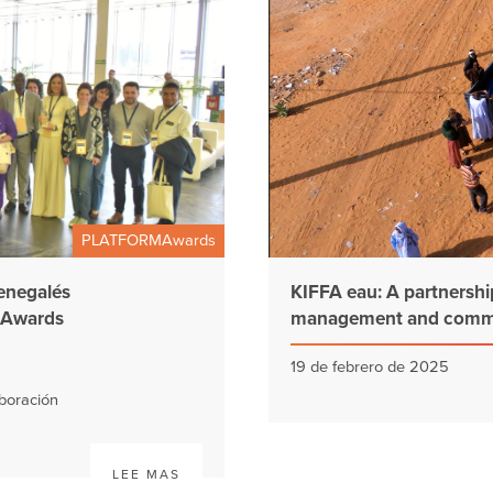
PLATFORMAwards
senegalés
KIFFA eau: A partnershi
MAwards
management and commu
19 de febrero de 2025
aboración
LEE MAS