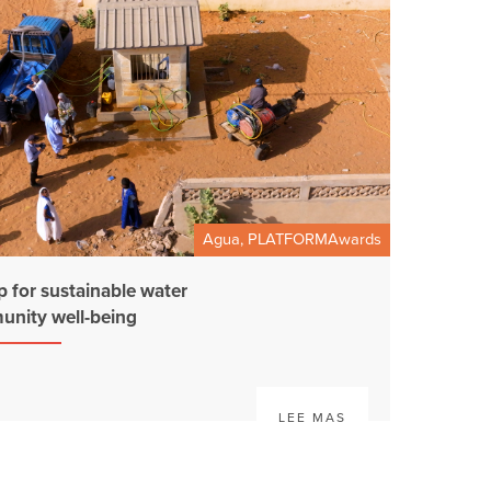
Agua, PLATFORMAwards
p for sustainable water
nity well-being
LEE MAS