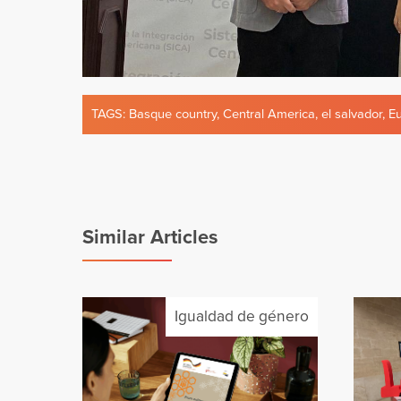
TAGS:
Basque country
,
Central America
,
el salvador
,
E
Similar Articles
Igualdad de género