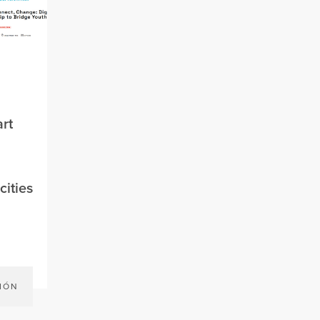
rt
cities
IÓN