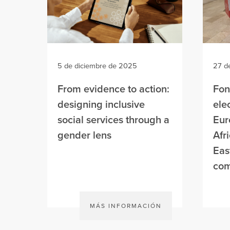
5 de diciembre de 2025
27 d
From evidence to action:
Fon
designing inclusive
ele
social services through a
Eur
gender lens
Afr
Eas
com
MÁS INFORMACIÓN