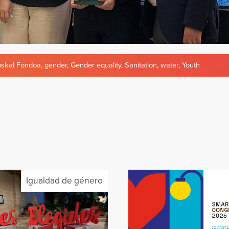
uskal Fondoa
,
gender
,
Gender equality
,
Sanitation
,
water
,
Youth
Igualdad de género