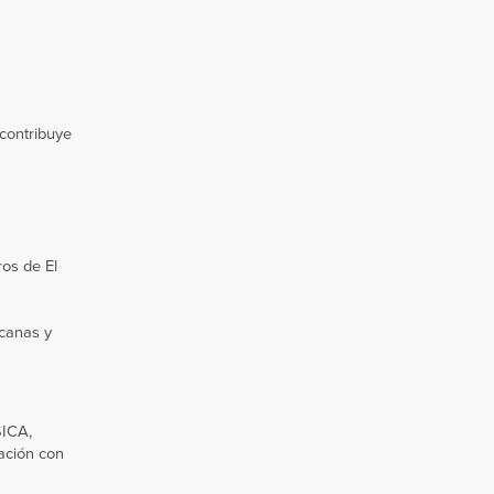
contribuye
os de El
icanas y
SICA,
ración con