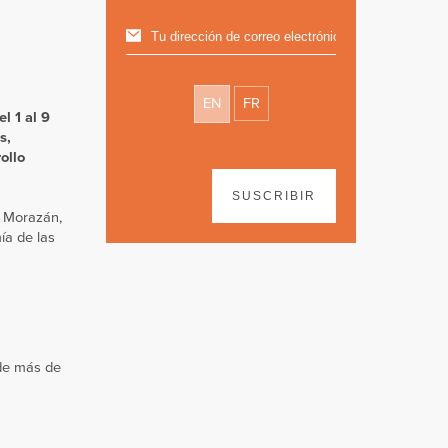
EN
FR
l 1 al 9
s,
ollo
SUSCRIBIR
de Morazán,
ía de las
 de más de