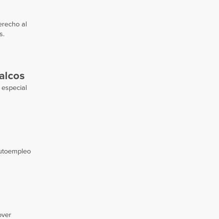
erecho al
s.
alcos
 especial
autoempleo
over