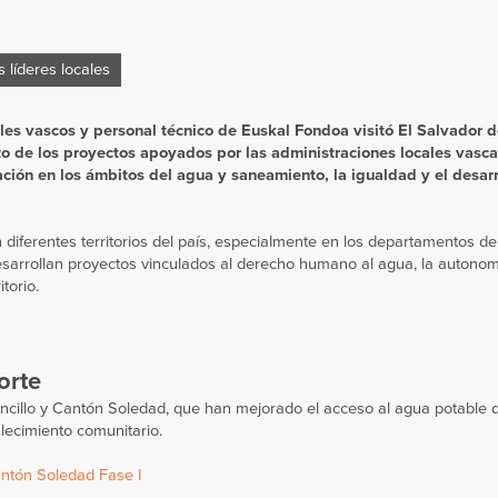
 líderes locales
les vascos y personal técnico de
Euskal Fondoa
visitó El Salvador de
o de los proyectos apoyados por las administraciones locales vasca
ación en los
ámbitos del agua y saneamiento, la igualdad y el desarr
 en diferentes territorios del país, especialmente en los departamentos 
sarrollan proyectos vinculados al derecho humano al agua, la autonom
torio.
orte
ancillo y Cantón Soledad, que han mejorado el acceso al agua potable
lecimiento comunitario.
ntón Soledad Fase I