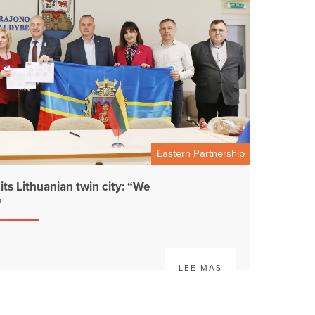
Eastern Partnership
ts Lithuanian twin city: “We
”
LEE MAS