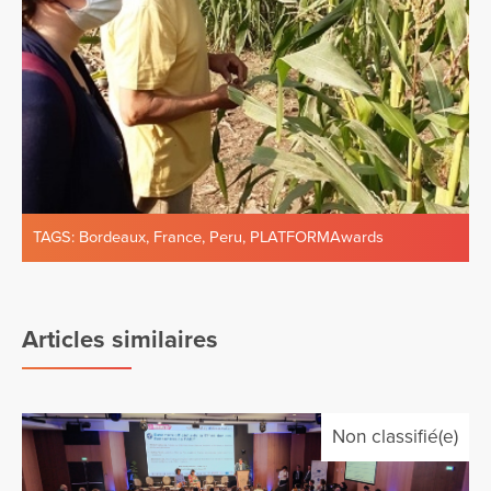
TAGS:
Bordeaux
,
France
,
Peru
,
PLATFORMAwards
Articles similaires
Non classifié(e)