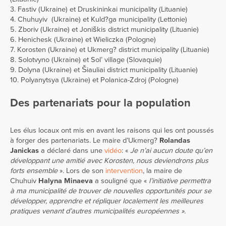
3. Fastiv (Ukraine) et Druskininkai municipality (Lituanie)
4. Chuhuyiv (Ukraine) et Kuld?ga municipality (Lettonie)
5. Zboriv (Ukraine) et Joniškis district municipality (Lituanie)
6. Henichesk (Ukraine) et Wieliczka (Pologne)
7. Korosten (Ukraine) et Ukmerg? district municipality (Lituanie)
8. Solotvyno (Ukraine) et Sol’ village (Slovaquie)
9. Dolyna (Ukraine) et Šiauliai district municipality (Lituanie)
10. Polyanytsya (Ukraine) et Polanica-Zdroj (Pologne)
Des partenariats pour la population
Les élus locaux ont mis en avant les raisons qui les ont poussés
à forger des partenariats. Le maire d’Ukmerg?
Rolandas
Janickas
a déclaré dans une
vidéo
: «
Je n’ai aucun doute qu’en
développant une amitié avec Korosten, nous deviendrons plus
forts ensemble
». Lors de son
intervention
, la maire de
Chuhuiv
Halyna Minaeva
a souligné que «
l’initiative permettra
à ma municipalité de trouver de nouvelles opportunités pour se
développer, apprendre et répliquer localement les meilleures
pratiques venant d’autres municipalités européennes ».