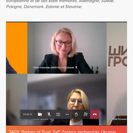
européenne et de ses États membres, Allemagne, Suède,
Pologne, Danemark, Estonie et Slovénie.
TAGS:
Bridges of Trust
,
EaP
,
Eastern partnership
,
Ukraine