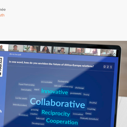
née
uth