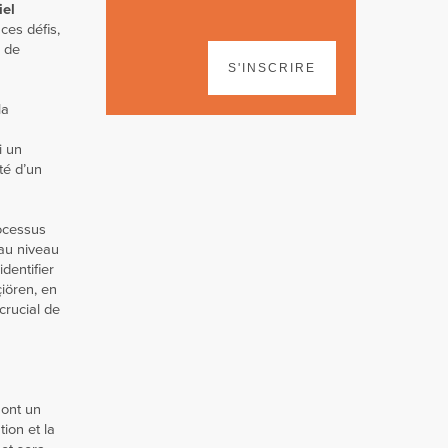
iel
ces défis,
e de
S'INSCRIRE
la
i un
té d’un
rocessus
 au niveau
dentifier
çiören, en
crucial de
 ont un
tion et la