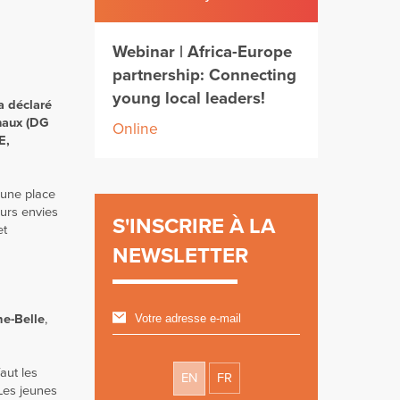
Webinar | Africa-Europe
partnership: Connecting
young local leaders!
 a déclaré
onaux (DG
Online
E,
 une place
eurs envies
S'INSCRIRE À LA
et
NEWSLETTER
e-Belle
,
aut les
EN
FR
“Les jeunes