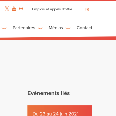
Emplois et appels d'offre
FR
EN
ES
Partenaires
Médias
Contact
Evénements liés
Du 23 au 24 juin 2021