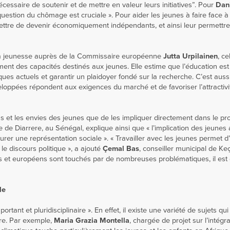
cessaire de soutenir et de mettre en valeur leurs initiatives”. Pour
Dan
question du chômage est cruciale ». Pour aider les jeunes à faire face à 
ermettre de devenir économiquement indépendants, et ainsi leur permettr
r la jeunesse auprès de la Commissaire européenne
Jutta Urpilainen
, ce
ment des capacités destinés aux jeunes. Elle estime que l’éducation est
ques actuels et garantir un plaidoyer fondé sur la recherche. C’est auss
oppées répondent aux exigences du marché et de favoriser l’attractivi
s et les envies des jeunes que de les impliquer directement dans le p
de Diarrere, au Sénégal, explique ainsi que « l’implication des jeunes
surer une représentation sociale ». « Travailler avec les jeunes permet d’i
 discours politique », a ajouté
Çemal Bas
, conseiller municipal de Ke
es et européens sont touchés par de nombreuses problématiques, il est 
le
rtant et pluridisciplinaire ». En effet, il existe une variété de sujets qui
dire. Par exemple,
Maria Grazia Montella
, chargée de projet sur l’intégra