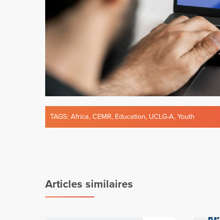
TAGS:
Africa
,
CEMR
,
Education
,
UCLG-A
,
Youth
Articles similaires