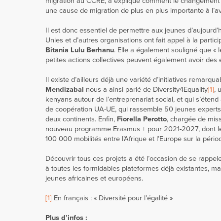
migration au CCRE, a expliqué comment le changement cl
une cause de migration de plus en plus importante à l’av
Il est donc essentiel de permettre aux jeunes d’aujourd’h
Unies et d’autres organisations ont fait appel à la parti
Bitania Lulu Berhanu
. Elle a également souligné que « l
petites actions collectives peuvent également avoir des e
Il existe d’ailleurs déjà une variété d’initiatives remarq
Mendizabal
nous a ainsi parlé de Diversity4Equality
[1]
, 
kenyans autour de l’entreprenariat social, et qui s’étend
de coopération UA-UE, qui rassemble 50 jeunes experts s
deux continents. Enfin,
Fiorella Perotto
, chargée de mis
nouveau programme Erasmus + pour 2021-2027, dont le bud
100 000 mobilités entre l’Afrique et l’Europe sur la pério
Découvrir tous ces projets a été l’occasion de se rappel
à toutes les formidables plateformes déjà existantes, mai
jeunes africaines et européens.
[1]
En français : « Diversité pour l’égalité »
Plus d’infos :