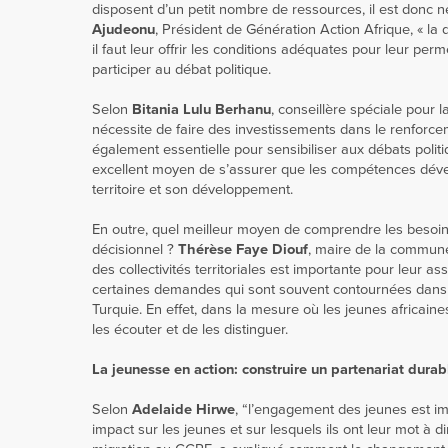
disposent d’un petit nombre de ressources, il est donc né
Ajudeonu
, Président de Génération Action Afrique, « la 
il faut leur offrir les conditions adéquates pour leur p
participer au débat politique.
Selon
Bitania Lulu Berhanu
, conseillère spéciale pou
nécessite de faire des investissements dans le renforce
également essentielle pour sensibiliser aux débats politi
excellent moyen de s’assurer que les compétences dével
territoire et son développement.
En outre, quel meilleur moyen de comprendre les besoin
décisionnel ?
Thérèse Faye Diouf
, maire de la commune 
des collectivités territoriales est importante pour leur as
certaines demandes qui sont souvent contournées dans le
Turquie. En effet, dans la mesure où les jeunes africain
les écouter et de les distinguer.
La jeunesse en action: construire un partenariat durab
Selon
Adelaide Hirwe
, “l’engagement des jeunes est impo
impact sur les jeunes et sur lesquels ils ont leur mot à 