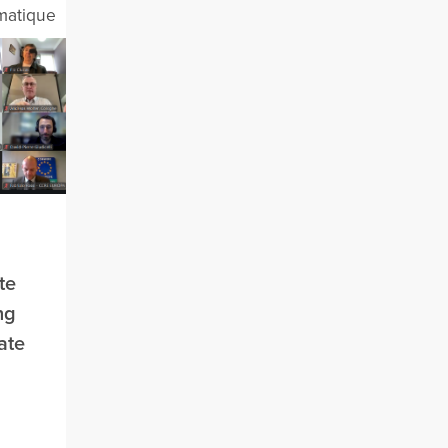
matique
te
ng
ate