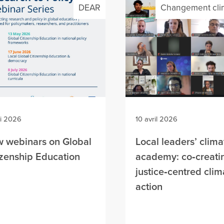
DEAR
Changement cli
i 2026
10 avril 2026
 webinars on Global
Local leaders’ clima
izenship Education
academy: co‑creati
justice‑centred clim
action