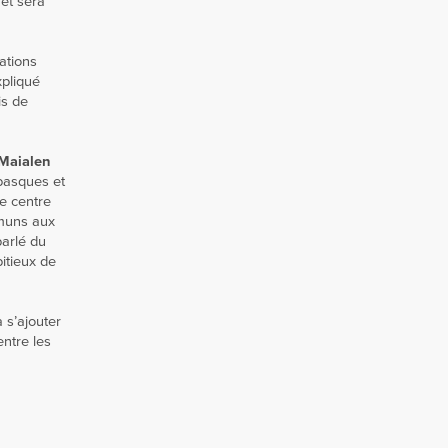
et sera
ations
xpliqué
is de
Maialen
 basques et
e centre
mmuns aux
parlé du
itieux de
 s’ajouter
entre les