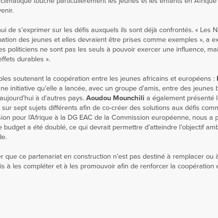
imatique touche particulièrement les jeunes et les enfants en Afrique 
enir.
ui de s’exprimer sur les défis auxquels ils sont déjà confrontés. « Les N
cipation des jeunes et elles devraient être prises comme exemples », a e
es politiciens ne sont pas les seuls à pouvoir exercer une influence, ma
ffets durables ».
uables soutenant la coopération entre les jeunes africains et européens :
une initiative qu’elle a lancée, avec un groupe d’amis, entre des jeunes
 aujourd’hui à d’autres pays.
Aoudou Mounchili
a également présenté l
ur sept sujets différents afin de co-créer des solutions aux défis co
sion pour l’Afrique à la DG EAC de la Commission européenne, nous a 
get a été doublé, ce qui devrait permettre d’atteindre l’objectif amb
de.
er que ce partenariat en construction n’est pas destiné à remplacer ou à
s à les compléter et à les promouvoir afin de renforcer la coopération 