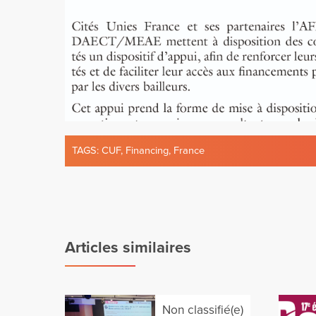
TAGS:
CUF
,
Financing
,
France
Articles similaires
Non classifié(e)