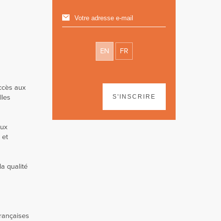
EN
FR
accès aux
lles
S'INSCRIRE
aux
 et
la qualité
françaises