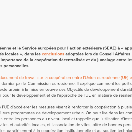
nne et le Service européen pour l’action extérieure (SEAE) à « app
tés locales », dans les
conclusions
adoptées lors du Conseil Affaires
l’importance de la coopération décentralisée et du jumelage entre les
ns personnelles.
document de travail sur la coopération entre l’Union européenne (UE) et 
is dernier par la Commission européenne. Il explique comment les politiq
ntexte urbain à la mise en œuvre des Objectifs de développement durabl
our le développement et de l’approche de l’UE en matière de résilien
’UE d’accélérer les mesures visant à renforcer la coopération à plusi
s futurs programmes de développement urbain. On peut lire dans les con
s entre les personnes au niveau local et rappelle que l’utilisation d’ins
lles et autorités locales, et l’association de villes, offre de bonnes per
ales parallèlement à la coopération institutionnelle et au soutien techniq