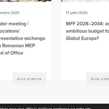
cembre 2025
17 juillet 2025
ster meeting |
MFF 2028–2034: a
ociations’
ambitious budget fo
resentative exchange
Global Europe?
h Romanian MEP
d of Office
PLUS D'INFOS
PLUS D'I
kies pour vous offrir la meilleure expérience sur notre site.