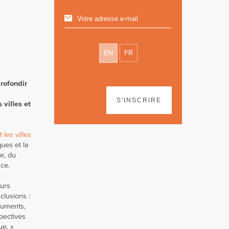
EN
FR
rofondir
S'INSCRIRE
 villes et
les villes
ues et la
e, du
ce.
eurs
clusions :
truments,
spectives
ue. »