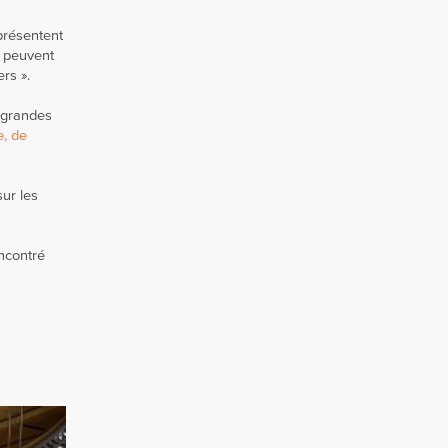
présentent
e peuvent
rs ».
s grandes
e, de
ur les
encontré