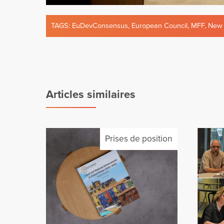
TAGS:
EuDevConsensus
,
European Council
,
MFF
,
New 
Articles similaires
Prises de position