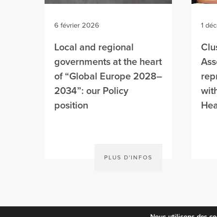
6 février 2026
1 dé
Local and regional
Clu
governments at the heart
Ass
of “Global Europe 2028–
rep
2034”: our Policy
wit
position
Hea
PLUS D'INFOS
Nous utilisons des coo