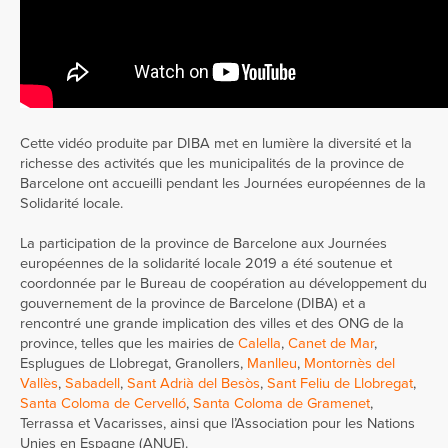
Cette vidéo produite par DIBA met en lumière la diversité et la
richesse des activités que les municipalités de la province de
Barcelone ont accueilli pendant les Journées européennes de la
Solidarité locale.
La participation de la province de Barcelone aux Journées
européennes de la solidarité locale 2019 a été soutenue et
coordonnée par le Bureau de coopération au développement du
gouvernement de la province de Barcelone (DIBA) et a
rencontré une grande implication des villes et des ONG de la
province, telles que
les mairies de
Calella
,
Canet de Mar
,
Esplugues de Llobregat, Granollers,
Manlleu
,
Montornès del
Vallès
,
Sabadell
,
Sant Adrià del Besòs
,
Sant Feliu de Llobregat
,
Santa Coloma de Cervelló
,
Santa Coloma de Gramenet
,
Terrassa et Vacarisses, ainsi que l’Association pour les Nations
Unies en Espagne (ANUE).