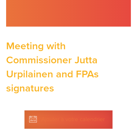
Meeting with
Commissioner Jutta
Urpilainen and FPAs
signatures
Ajouter à votre calendrier