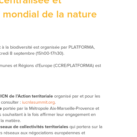
entralisée et
 mondial de la nature
t à la biodiversité est organisée par PLATFORMA,
rcredi 8 septembre (15h00-17h30).
ommunes et Régions d’Europe (CCRE/PLATFORMA) est
CN de l’Action territoriale
organisé par et pour les
consulter :
iucnlasummit.org
.
ue
portée par la Métropole Aix-Marseille-Provence et
is souhaitant à la fois affirmer leur engagement en
la matière.
aux de collectivités territoriales
qui portera sur la
eurs réseaux aux négociations européennes et