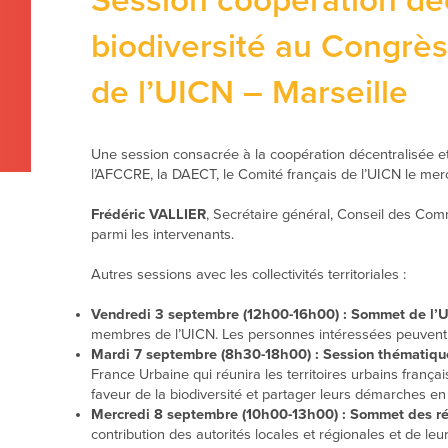
Session coopération déc
biodiversité au Congrès
de l’UICN – Marseille
Une session consacrée à la coopération décentralisée e
l’AFCCRE, la DAECT, le Comité français de l’UICN le me
Frédéric VALLIER
, Secrétaire général, Conseil des C
parmi les intervenants.
Autres sessions avec les collectivités territoriales :
Vendredi 3 septembre (12h00-16h00) : S
ommet de l’UI
membres de l’UICN. Les personnes intéressées peuvent 
Mardi 7 septembre (8h30-18h00) : S
ession thématiq
France Urbaine qui réunira les territoires urbains frança
faveur de la biodiversité et partager leurs démarches en 
Mercredi 8 septembre (10h00-13h00) : Sommet des rése
contribution des autorités locales et régionales et de l