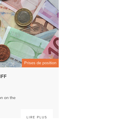
Prises de position
MFF
on on the
LIRE PLUS