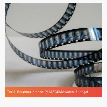
TAGS:
Boundou
,
France
,
PLATFORMAwards
,
Senegal