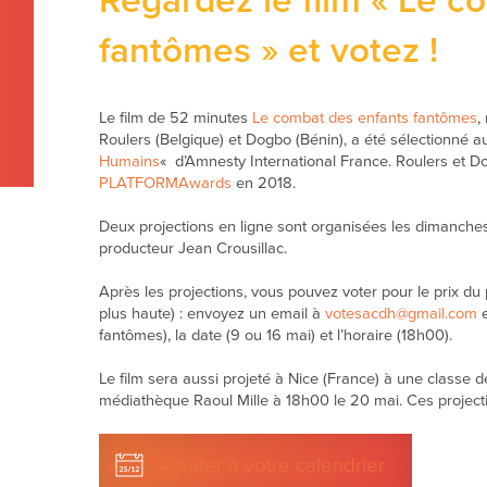
Regardez le film « Le c
fantômes » et votez !
Le film de 52 minutes
Le combat des enfants fantômes
,
Roulers (Belgique) et Dogbo (Bénin), a été sélectionné au 
Humains
«
d’Amnesty International France. Roulers et Do
PLATFORMAwards
en 2018.
Deux projections en ligne sont organisées les dimanches
producteur Jean Crousillac.
Après les projections, vous pouvez voter pour le prix du 
plus haute) : envoyez un email à
votesacdh@gmail.com
e
fantômes), la date (9 ou 16 mai) et l’horaire (18h00).
Le film sera aussi projeté à Nice (France) à une classe 
médiathèque Raoul Mille à 18h00 le 20 mai. Ces projecti
Ajouter à votre calendrier