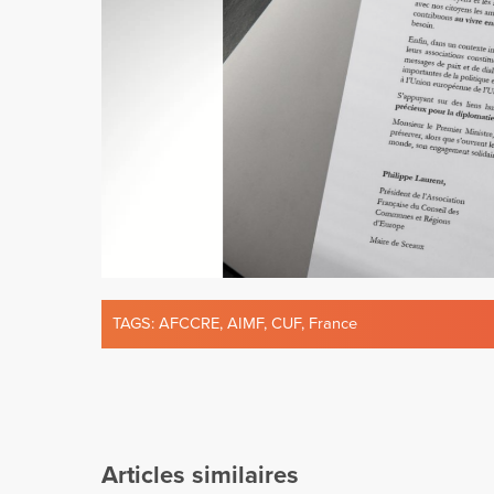
TAGS:
AFCCRE
,
AIMF
,
CUF
,
France
Articles similaires