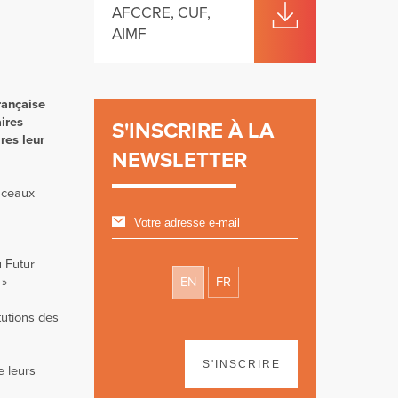
AFCCRE, CUF,
AIMF
rançaise
ires
S'INSCRIRE À LA
res leur
NEWSLETTER
Sceaux
u Futur
 »
EN
FR
tutions des
S'INSCRIRE
e leurs