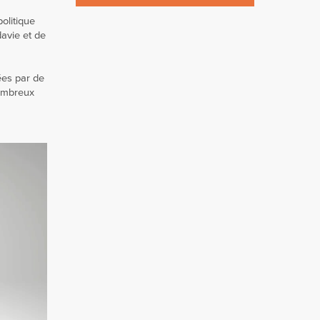
politique
davie et de
ées par de
ombreux