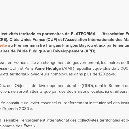
llectivités territoriales partenaires de PLATFORMA – l’Association F
), Cités Unies France (CUF) et l’Association Internationale des Ma
erte
au Premier ministre français François Bayrou et aux parlementai
aires de l’Aide Publique au Développement (APD).
uveau en France suite au changement de gouvernement, les maires de 
osse
(CUF) et Paris
Anne Hidalgo
(AIMF) rappellent que plus de 3 000
ariats territoriaux avec leurs homologues dans plus de 120 pays.
e 70 % des Objectifs de développement durable (ODD), dont le Sommet d
tion, ne seront atteints que par des déclinaisons locales, ici et ailleurs.
ée constitue un levier essentiel du renforcement institutionnel des insti
re l’Agenda 2030 ».
 sensible, l’engagement international des collectivités territoriales et d
lomatie des États ».