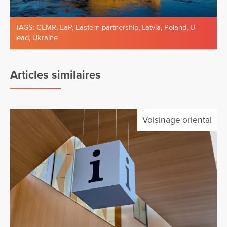
TAGS:
CEMR
,
EaP
,
Eastern partnership
,
Latvia
,
Poland
,
U-
lead
,
Ukraine
Articles similaires
Voisinage oriental