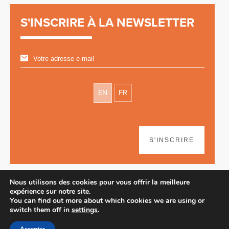
S'INSCRIRE À LA NEWSLETTER
EN
FR
S'INSCRIRE
Nous utilisons des cookies pour vous offrir la meilleure
expérience sur notre site.
You can find out more about which cookies we are using or
switch them off in
settings
.
Avertissement
| © 2026