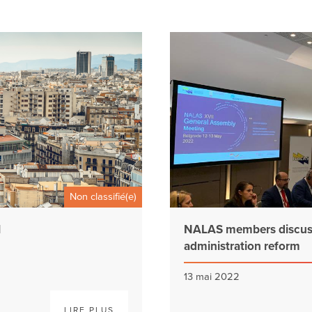
Non classifié(e)
l
NALAS members discuss 
administration reform
13 mai 2022
LIRE PLUS