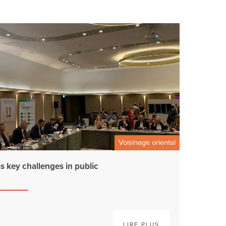
Voisinage oriental
key challenges in public
LIRE PLUS