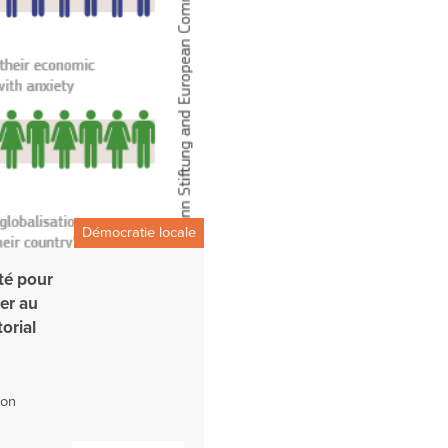
Démocratie locale
té pour
er au
orial
ion