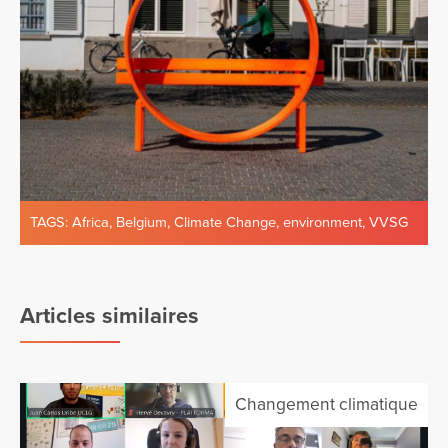
TAGS:
Africa
,
Belgium
,
Climate Change
,
environment
,
VVSG
Articles similaires
Changement climatique