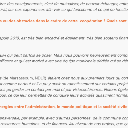
irer des enseignements, c’est de mutualiser, de pouvoir échanger, entr
l, sur nos expériences afin voir ce qui fonctionne et ce qui ne foncti
és ou des obstacles dans le cadre de cette coopération ? Quels sont 
e depuis 2018, est très bien encadré et également très bien soutenu fina
u suivi qui peut parfois se poser. Mais nous pouvons heureusement comp
t efficace et qui est motivé avec une équipe municipale dédiée qui se 
s
(de Marsassoum, NDLR)
étaient chez nous aux premiers jours du co
comme partout et il a pu y avoir un ralentissement sur certains projet
ns pu garder un contact par mail et par visioconférence.. Notons éga
us, ce qui leur permettait de conduire leurs activités quasiment norma
ergies entre l’administration, le monde politique et la société civile
 transversale, par exemple, avec d’autres personnes de la commune c
ressources humaines et de finances. Au niveau de nos projets, que ça s