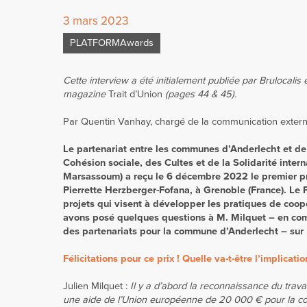
3 mars 2023
PLATFORMAwards
Cette interview a été initialement publiée par Brulocalis
magazine
Trait d’Union
(pages 44 & 45).
Par Quentin Vanhay, chargé de la communication extern
Le partenariat entre les communes d’Anderlecht et d
Cohésion sociale, des Cultes et de la Solidarité inte
Marsassoum) a reçu le 6 décembre 2022 le premier pr
Pierrette Herzberger-Fofana, à G
renoble (France). Le
projets q
ui visent à développer les pratiques de coop
avons posé quelques questions à M. Milquet – en c
des partenariats pour la commune d’Anderlecht – sur
Félicitations pour ce prix ! Quelle va-t-être l’implicat
Julien Milquet :
Il y a d’abord la reconnaissance du trav
une aide de l’Union européenne de 20 000 € pour la com