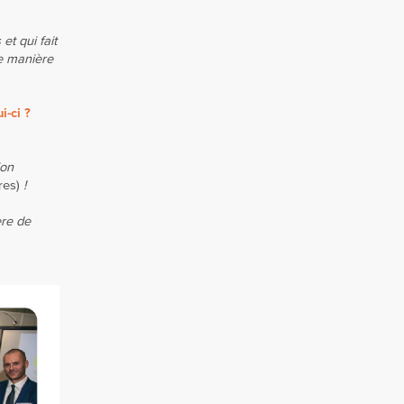
et qui fait
de manière
-ci ?
ion
ires)
!
ère de