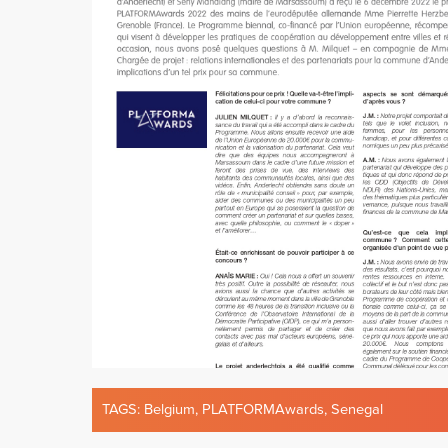
TAGS:
Belgium
,
PLATFORMAwards
,
Senegal