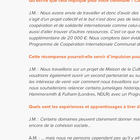
Qu’est-ce que cela implique pour votre commune ? Com
J.M. :
Nous avons envie de travailler et donc d’avoir des 
s’agit d’un projet collectif et le but n’est donc pas de l
coopération et de solidarité internationale comme celui-c
aussi d’aller trouver d’autres ressources. C’est ce que 
supplémentaire de 20 000 €. Nous comptons bien évidem
Programme de Coopération Internationale Communal dél
Cette récompense pourrait-elle servir d’impulsion pou
J.M. :
Nous travaillons sur un projet de Maison de la Cul
voudrions également ouvrir un second partenariat au sud
les intéresse de venir voir comment nous travaillons sur
nous souhaiterions relancer certains jumelages histori
Hammersmith & Fulham
(Londres, NDLR)
avec un Progra
Quels sont les expériences et apprentissages à tirer d’
J.M. :
Certains domaines peuvent clairement donner matière
encore de la cohésion sociale…
A.M. :
… mais nous ne pensons cependant pas qu’il y ait d