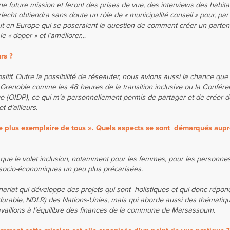
uture mission et feront des prises de vue, des interviews des habita
echt obtiendra sans doute un rôle de « municipalité conseil » pour, pa
 en Europe qui se poseraient la question de comment créer un partena
e « doper » et l’améliorer…
rs ?
sitif. Outre la possibilité de réseauter, nous avions aussi la chance que
 Grenoble comme les 48 heures de la transition inclusive ou la Confér
ive (OIDP), ce qui m’a personnellement permis de partager et de créer 
 d’ailleurs.
 le plus exemplaire de tous ». Quels aspects se sont démarqués aup
s que le volet inclusion, notamment pour les femmes, pour les personne
 socio-économiques un peu plus précarisées.
riat qui développe des projets qui sont holistiques et qui donc répon
durable,
NDLR) des Nations-Unies, mais qui aborde aussi des thématiqu
ravaillons à l’équilibre des finances de la commune de Marsassoum.