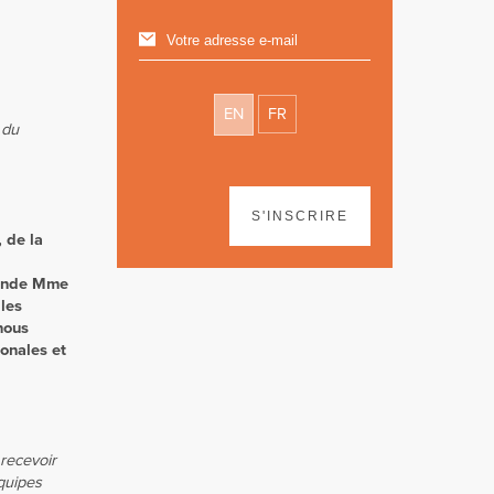
EN
FR
 du
S'INSCRIRE
 de la
mande Mme
les
nous
ionales et
 recevoir
quipes