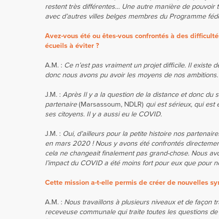
restent très différentes… Une autre manière de pouvoir t
avec d’autres villes belges membres du Programme fédéra
Avez-vous été ou êtes-vous confrontés à des difficult
écueils à éviter ?
A.M. :
Ce n’est pas vraiment un projet difficile. Il exist
donc nous avons pu avoir les moyens de nos ambitions.
J.M. :
Après Il y a la question de la distance et donc d
partenaire
(Marsassoum, NDLR)
qui est sérieux, qui es
ses citoyens. Il y a aussi eu le COVID.
J.M. :
Oui, d’ailleurs pour la petite histoire nos partenaire
en mars 2020 ! Nous y avons été confrontés directement 
cela ne changeait finalement pas grand-chose. Nous avo
l’impact du COVID a été moins fort pour eux que pour no
Cette mission a-t-elle permis de créer de nouvelles syn
A.M. :
Nous travaillons à plusieurs niveaux et de façon
receveuse communale qui traite toutes les questions de 