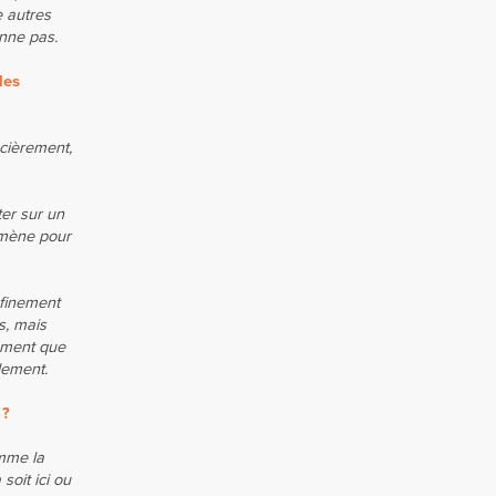
e autres
onne pas.
les
ncièrement,
ter sur un
démène pour
nfinement
s, mais
lement que
lement.
 ?
omme la
oit ici ou