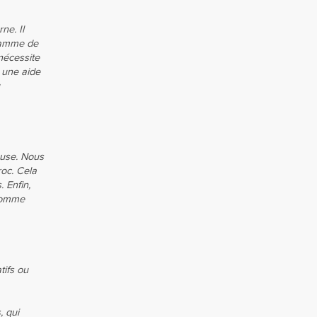
ne. Il
gramme de
nécessite
e une aide
ouse. Nous
roc. Cela
 Enfin,
 comme
tifs ou
, qui