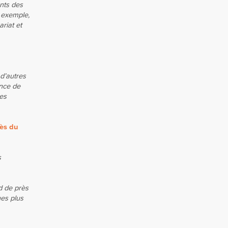
nts des
r exemple,
riat et
 d’autres
ence de
des
rès du
s
d de près
es plus