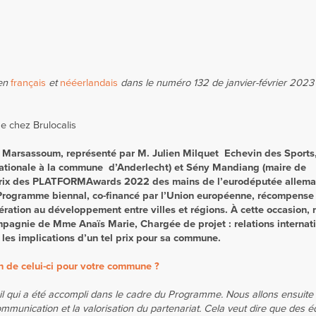
 en
français
et
nééerlandais
dans le numéro 132 de janvier-février 2023
e chez Brulocalis
e Marsassoum, représenté par M. Julien Milquet
Echevin des Sports,
rnationale à la commune d
’Anderlecht) et Sény Mandiang (maire de
ix des P
LATFORMAwards 2022 des mains de l’eurodéputée alle
 Programme biennal, co-financé par l’Union européenne, récompense 
ération au développement entre villes et régions. À cette o
ccasion, 
ompagnie de Mme Anaïs Marie,
Chargée de projet : relations internat
 les
implications d’un tel prix pour sa commune.
ion de celui-ci pour votre commune ?
ail qui a été accompli dans le cadre du Programme. Nous allons ensuite
munication et la valorisation du partenariat. Cela veut dire que des é