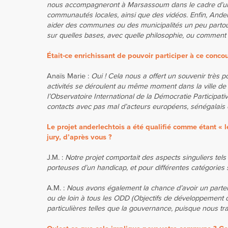
nous accompagneront à Marsassoum dans le cadre d’une f
communautés locales, ainsi que des vidéos. Enfin, Anderl
aider des communes ou des municipalités un peu partout
sur quelles bases, avec quelle philosophie, ou comment l
Était-ce enrichissant de pouvoir participer à ce concou
Anaïs Marie :
Oui ! Cela nous a offert un souvenir très po
activités se déroulent au même moment dans la ville de
l’Observatoire International de la Démocratie Participat
contacts avec pas mal d’acteurs européens, sénégalais et
Le projet anderlechtois a été qualifié comme étant «
jury, d’après vous ?
J.M. :
Notre projet comportait des aspects singuliers tel
porteuses d’un handicap, et pour différentes catégories
A.M. :
Nous avons également la chance d’avoir un partena
ou de loin à tous les ODD (Objectifs de développement 
particulières telles que la gouvernance, puisque nous t