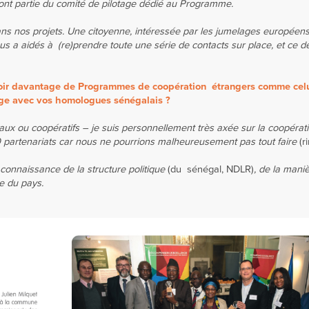
ont partie du comité de pilotage dédié au Programme.
ans nos projets. Une citoyenne, intéressée par les jumelages européens 
s a aidés à (re)prendre toute une série de contacts sur place, et ce 
 voir davantage de Programmes de coopération étrangers comme celui
nge avec vos homologues sénégalais ?
ux ou coopératifs – je suis personnellement très axée sur la coopérat
0 partenariats car nous ne pourrions malheureusement pas tout faire
(r
 connaissance de la structure politique
(du sénégal, NDLR)
, de la mani
ve du pays.