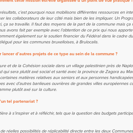
ment cette mission est-elle organisée d’un point de vue pratique ?
résultats, c’est pourquoi nous mobilisons différentes ressources en inter
aisser les collaborateurs de leur côté mais bien de les impliquer. Un Pro
i, ça se travaille. Il faut des moyens de la part de la commune mais ça 
nous avons fait par exemple avec l’obtention de ce prix qui nous apport
ment également sur le soutien financier du Fédéral dans le cadre du
égué pour les communes bruxelloises, à Brulocalis.
r lancer d’autres projets de ce type au sein de la commune ?
ture et de la Cohésion sociale dans un village palestinien près de Napl
 qui sera plutôt axé social et santé avec la province de Zagora au Ma
 certaines matières relatives aux seniors et aux personnes handicapées.
ques avec d’autres banlieues ouvrières de grandes villes européennes
mme plutôt axé sur la culture.
un tel partenariat ?
 à s’inspirer et à réfléchir, tels que la question des budgets participa
e réelles possibilités de réplicabilité directe entre les deux Communes