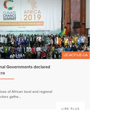
UE-ACP/UE-UA
onal Governments declared
cra
ves of African local and regional
tors gathe...
LIRE PLUS