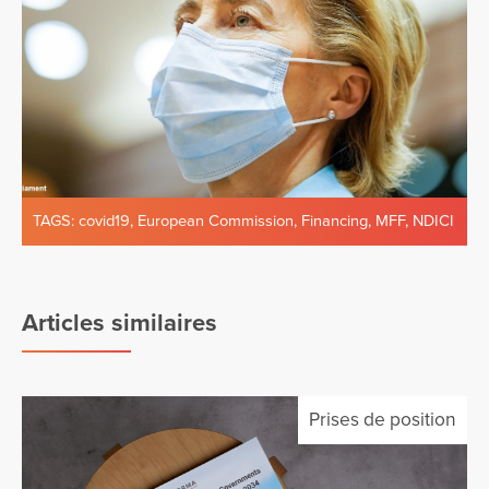
TAGS:
covid19
,
European Commission
,
Financing
,
MFF
,
NDICI
Articles similaires
Prises de position