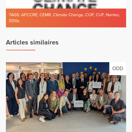
TAGS:
AFCCRE
,
CEMR
,
Climate Change
,
COP
,
CUF
,
Nantes
,
SDGs
Articles similaires
ODD