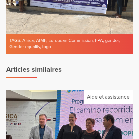
TAGS:
Africa
,
AIMF
,
European Commission
,
FPA
,
gender
,
Gender equality
,
togo
Articles similaires
Aide et assistance